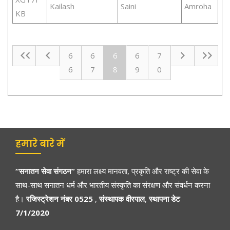
Kailash
Saini
Amroha
KB
6
6
6
6
7
6
7
8
9
0
हमारे बारे में
“सनातन सेवा संगठन”
हमारा लक्ष्य मानवता, प्रकृति और राष्ट्र की सेवा के
साथ-साथ सनातन धर्म और भारतीय संस्कृति का संरक्षण और संवर्धन करना
है।
रजिस्ट्रेशन नंबर 0525
,
संस्थापक वीरपाल
,
स्थापना डेट
7/1/2020